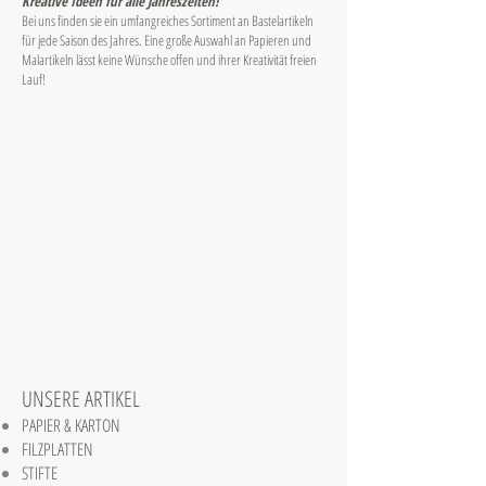
Kreative Ideen für alle Jahreszeiten!
Bei uns finden sie ein umfangreiches Sortiment an Bastelartikeln
für jede Saison des Jahres. Eine große Auswahl an Papieren und
Malartikeln lässt keine Wünsche offen und ihrer Kreativität freien
Lauf!
UNSERE ARTIKEL
PAPIER & KARTON
FILZPLATTEN
STIFTE