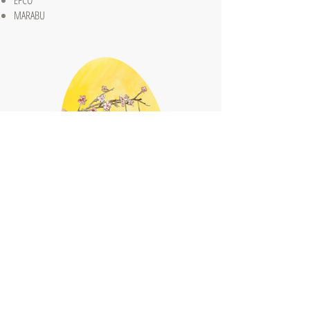
EFCO
MARABU
Auch aus Steinen, die dir in den Weg gelegt werden,
kannst du Schönes bauen.
Erich Kästner